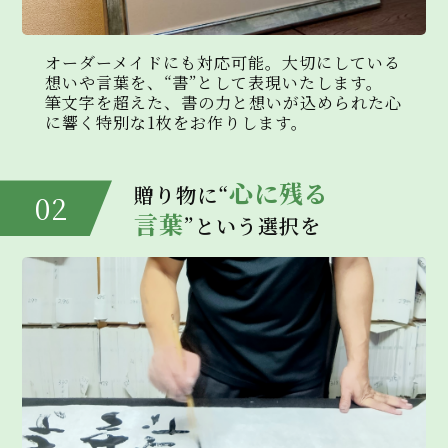
弊社は、ユーザーが本サービスを利用する際に氏
名、生年月日、住所、電話番号、メールアドレス
などの個人情報をお尋ねすることがあります。ま
オーダーメイドにも対応可能。大切にしている
た、ユーザーと提携先などとの間でなされたユー
想いや言葉を、“書”として表現いたします。
ザーの個人情報を含む取引記録や決済に関する情
筆文字を超えた、書の力と想いが込められた心
報を、弊社の提携先（情報提供元、広告主、広告
に響く特別な1枚をお作りします。
配信先などを含みます。以下、｢提携先｣といいま
す。）などから収集することがあります。
心に残る
贈り物に“
02
3．個人情報を収集・利用する目的
言葉
”という選択を
弊社が個人情報を収集・利用する目的は、以下の
とおりです。
・本サービスの提供・運営のため
・ユーザーからのお問い合わせに回答するため
（本人確認を行うことを含む）
・ユーザーが利用中のサービスの新機能、更新情
報、キャンペーン等及び弊社が提供する他のサー
ビスの案内等を送付するため
・メンテナンス、重要なお知らせなど必要に応じた