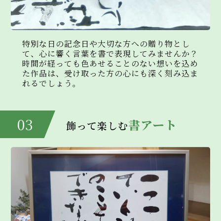
ご連絡のため
・本ウェブサイト及び業務の改善等のため
・本ウェブサイトの保守・管理業者への個人情報を
特定しない方法による問い合わせ状況の報告のた
特別な日の記念日や大切な方への贈り物とし
め
て、心に響く言葉を書で表現してみませんか？
・個人情報を特定しない統計的な情報として集約
時間が経っても色あせることのない想いを込め
し公表するため
た作品は、受け取った方の心にも深く刻み込ま
・利用規約に違反したユーザーや、不正・不当な
れるでしょう。
目的でサービスを利用しようとするユーザーの特
定をし、ご利用をお断りするため
・ユーザーにご自身の登録情報の閲覧や変更、削
03
除、ご利用状況の閲覧を行っていただくため
書アート
飾って楽しむ
・有料サービスにおいて、ユーザーに利用料金を
請求するため
・上記の利用目的に付随する目的
4．利用目的の変更
弊社は、利用目的が変更前と関連性を有すると合
理的に認められる場合に限り、個人情報の利用目
的を変更するものとします。