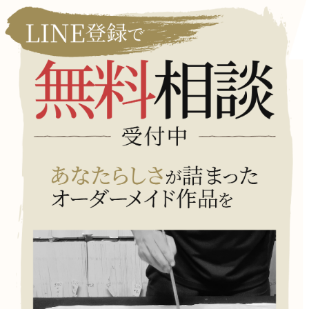
ぼすおそれがあるとき
・予め次の事項を告知あるいは公表し、かつ弊社
が個人情報保護委員会に届出をしたとき
利用目的に第三者への提供を含むこと
第三者に提供されるデータの項目
第三者への提供の手段または方法
本人の求めに応じて個人情報の第三者への提供
を停止すること
本人の求めを受け付ける方法
前項の定めにかかわらず、次に掲げる場合には、当
該情報の提供先は第三者に該当しないものとしま
す。
・弊社が利用目的の達成に必要な範囲内において
個人情報の取扱いの全部または一部を委託する場
合
・合併その他の事由による事業の承継に伴って個
人情報が提供される場合
・個人情報を特定の者との間で共同して利用する
場合であって、その旨並びに共同して利用される
個人情報の項目、共同して利用する者の範囲、利
用する者の利用目的および当該個人情報の管理に
ついて責任を有する者の氏名または名称につい