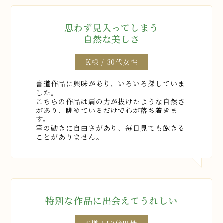
遅滞なく必要な調査を行います。
前項の調査結果に基づき、その請求に応じる必要が
思わず見入ってしまう
あると判断した場合には、遅滞なく、当該個人情
自然な美しさ
報の利用停止等を行います。
弊社は、前項の規定に基づき利用停止等を行った
場合、または利用停止等を行わない旨の決定をし
K様 / 30代女性
たときは、遅滞なく、これをユーザーに通知しま
す。
書道作品に興味があり、いろいろ探していま
前2項にかかわらず、利用停止等に多額の費用を有
した。
こちらの作品は肩の力が抜けたような自然さ
する場合その他利用停止等を行うことが困難な場
があり、眺めているだけで心が落ち着きま
合であって、ユーザーの権利利益を保護するため
す。
に必要なこれに代わるべき措置をとれる場合は、
筆の動きに自由さがあり、毎日見ても飽きる
この代替策を講じるものとします。
ことがありません。
9．プライバシーポリシーの変更
本ポリシーの内容は、法令その他本ポリシーに別
段の定めのある事項を除いて、ユーザーに通知す
特別な作品に出会えてうれしい
ることなく、変更することができるものとします。
重要な変更がある場合には、ご登録いただいたご
連絡先への連絡によりユーザーに通知するものと