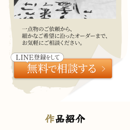
て、あらかじめ本人に通知し、または本人が容易
に知り得る状態に置いた場合
6．個人情報の開示
弊社は、本人から個人情報の開示を求められたと
きは、本人に対し、遅滞なくこれを開示します。た
だし、開示することにより次のいずれかに該当す
る場合は、その全部または一部を開示しないこと
もあり、開示しない決定をした場合には、その旨
を遅滞なく通知します。
・本人または第三者の生命、身体、財産その他の
権利利益を害するおそれがある場合
・弊社の業務の適正な実施に著しい支障を及ぼす
おそれがある場合
・その他法令に違反することとなる場合
前項の定めにかかわらず、履歴情報および特性情報
などの個人情報以外の情報については、原則とし
作
品紹介
て開示いたしません。