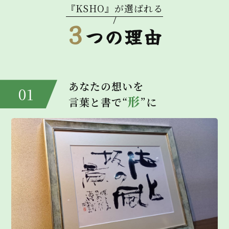
す。）を定めます。
『KSHO』が選ばれる
弊社は、個人情報保護の重要性を認識し、本ポ
3
リシーに基づき個人情報の保護に努めます。
つの理由
全従業員に個人情報保護の重要性の認識と取り
組みを徹底させ、個人情報の保護を推進いたし
ます。
あなたの想いを
01
1．個人情報
形
言葉と書で“
”に
「個人情報」とは、個人情報保護法にいう「個人
情報」を指すものとし、生存する個人に関する情
報であって、当該情報に含まれる氏名、生年月
日、住所、電話番号、連絡先その他の記述等によ
り特定の個人を識別できる情報及び容貌、指紋、
声紋にかかるデータ、及び健康保険証の保険者番号
などの当該情報単体から特定の個人を識別できる
情報（個人識別情報）を指します。
2．個人情報の収集方法