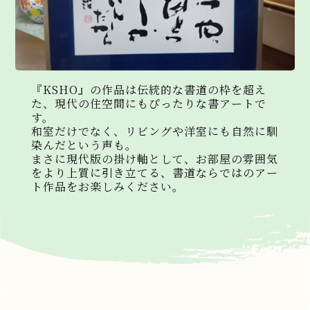
利用目的の変更を行った場合には、変更後の目的
について、ご登録いただいたご連絡先への連絡に
よりユーザーに通知するものとします。
5．個人情報の第三者提供
『KSHO』の作品は伝統的な書道の枠を超え
た、現代の住空間にもぴったりな書アートで
弊社は、次に掲げる場合を除いて、あらかじめユ
す。
ーザーの同意を得ることなく、第三者に個人情報
和室だけでなく、リビングや洋室にも自然に馴
を提供することはありません。ただし、個人情報
染んだという声も。
保護法その他の法令で認められる場合を除きます。
まさに現代版の掛け軸として、お部屋の雰囲気
・人の生命、身体または財産の保護のために必要
をより上質に引き立てる、書道ならではのアー
がある場合であって、本人の同意を得ることが困
ト作品をお楽しみください。
難であるとき
・公衆衛生の向上または児童の健全な育成の推進
のために特に必要がある場合であって、本人の同
意を得ることが困難であるとき
・国の機関もしくは地方公共団体またはその委託
を受けた者が法令の定める事務を遂行することに
対して協力する必要がある場合であって、本人の
同意を得ることにより当該事務の遂行に支障を及