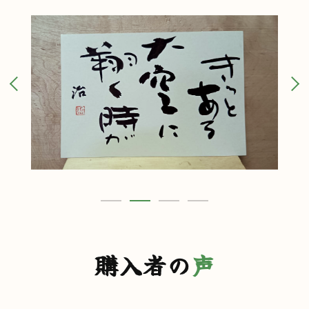
7．個人情報の訂正および削除
ユーザーは、弊社の保有する自己の個人情報が誤
った情報である場合には、弊社が定める手続きに
より、弊社に対して個人情報の訂正、追加または
削除（以下、「訂正等」といいます。）を請求する
ことができます。
弊社は、ユーザーから前項の請求を受けてその請
求に応じる必要があると判断した場合には、遅滞
なく、当該個人情報の訂正等を行うものとします。
弊社は、前項の規定に基づき訂正等を行った場
合、または訂正等を行わない旨の決定をしたとき
は遅滞なく、これをユーザーに通知します。
8．個人情報の利用停止等
弊社は、本人から、個人情報が、利用目的の範囲
購入者の
声
を超えて取り扱われているという理由、または不
正の手段により取得されたものであるという理由
により、その利用の停止または消去（以下、「利
用停止等」といいます。）を求められた場合には、