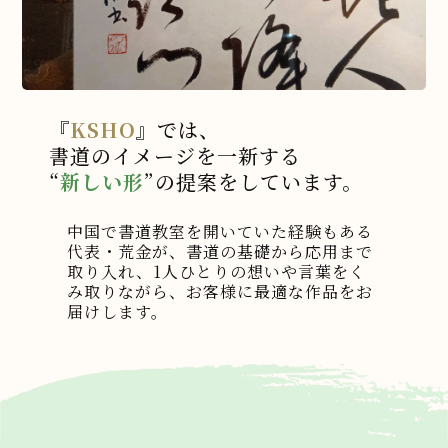
『
KSHO
』では、
書道のイメージを一新する
“
新しい形
”の提案をしています。
中国で書道教室を開いていた経験もある
代表・荒金が、書道の基礎から応用まで
プライバシーポリシー
取り入れ、1人ひとりの想いや言葉をく
み取りながら、お客様に最適な作品をお
届けします。
有限会社啓照(以下弊社とします)は、本ウェブサ
イト上で提供するサービス（以下、「本サービ
ス」といいます。）における、ユーザーの個人
情報の取扱いについて、以下のとおりプライバ
シーポリシー（以下、「本ポリシー」といいま