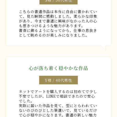
S様 / 50代男性
します。
弊社が別途定める場合を除いて、変更後のプライ
こちらの書道作品は本当に自由に書かれてい
て、見た瞬間に感動しました。柔らかな印象
バシーポリシーは、本ウェブサイトに掲載したとき
があり、今まで書道に興味がなかった人の心
から効力を生じるものとします。
も惹きつけるような魅力があります。
書斎に飾るようになってから、仕事の息抜き
として眺めるのが楽しみになりました。
10．お問い合わせ窓口
本ポリシーに関するお問い合わせは、下記の窓口
までお願いいたします。
住所：大分県別府市東荘園8丁目5番36号
社名：有限会社啓照
心が落ち着く穏やかな作品
代表者氏名：荒金 治
電話番号：090-5936-8631
Eメールアドレス：
Y様 / 40代男性
osamu73133@docomo.ne.jp
ネットでアートを購入するのは初めてで少し
不安でしたが、LINEで相談できたので安心
でした。
実際に届いた作品を見て、型にとらわれてい
ないのびのびとした筆遣いで、見ているだけ
で心が穏やかになります。書道の新しい魅力